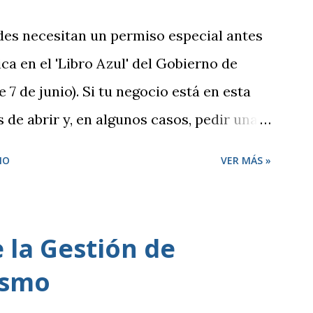
ades necesitan un permiso especial antes
ca en el 'Libro Azul' del Gobierno de
 7 de junio). Si tu negocio está en esta
s de abrir y, en algunos casos, pedir una
lado, hay otras actividades que se
IO
VER MÁS »
 no necesitan este tipo de permisos.
tiva local establecida por cada
es de este tipo, solo tienes que
 la Gestión de
esponsable y la documentación necesaria,
ismo
spondiente sede electrónica. Para ambos