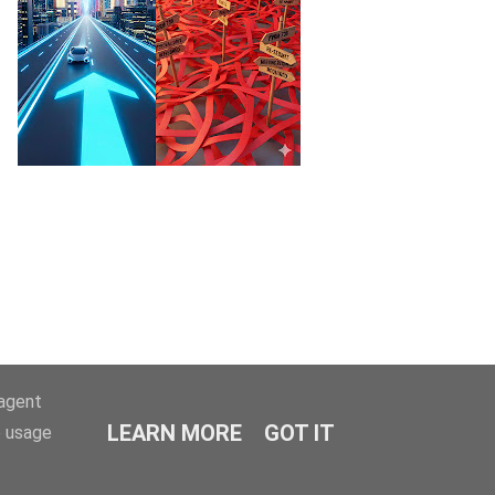
-agent
LEARN MORE
GOT IT
e usage