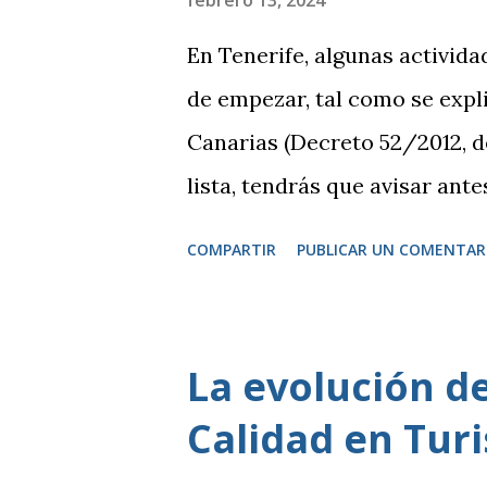
febrero 13, 2024
En Tenerife, algunas activid
de empezar, tal como se expli
Canarias (Decreto 52/2012, de
lista, tendrás que avisar ante
licencia específica. Por otro 
COMPARTIR
PUBLICAR UN COMENTAR
consideran de bajo impacto y
Estas se rigen por una norma
ayuntamiento. Si tu actividad 
La evolución de
presentar una declaración r
Calidad en Tur
que te indicarán en la corre