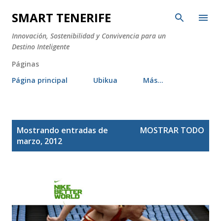
Ir al contenido principal
SMART TENERIFE
Innovación, Sostenibilidad y Convivencia para un
Destino Inteligente
Páginas
Página principal
Ubikua
Más…
E
Mostrando entradas de
MOSTRAR TODO
n
marzo, 2012
t
r
a
d
a
s