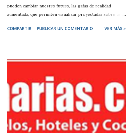
pueden cambiar nuestro futuro, las gafas de realidad
aumentada, que permiten visualizar proyectadas sobre una
cápsula de cristal en una montura que contiene un mini
COMPARTIR
PUBLICAR UN COMENTARIO
VER MÁS »
ordenador, nos hacen participar de una experiencia única,
puedes ver la información sobre este gadget de Google en
mi post de abril:
http://unmundoaumentado.com/category/gafas-de-
google/ Casi medio año después de su espectacular
revelación, Google , está a punto de enviar la primera
remesa de sus dispositivos de realidad aumentada Google
Glass a los desarrolladores de software. Desarrolladores
que tendrán que pagar $1.500 por el privilegio de recibir
una de las primeras versiones prototipo de estas gafas
digitales, cuya venta al público se espera para el año 2014 .
La realidad aumentada de Google Glass es básicamente una
mezcla de tres procesos tecnológicos: localización (GPS,