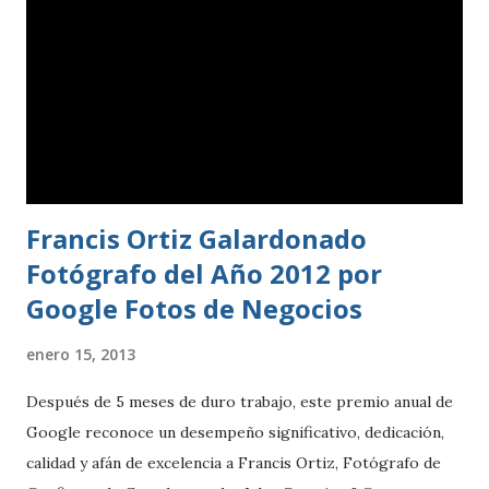
transporte para acceder a los 2600 metros de altitud,
donde realizamos la Visita Virtual al Teide . Y agradecer al
Dpto. de Marketing de Turismo de Tenerife que nos facilitó
el contacto. Ver mapa más grande
Francis Ortiz Galardonado
Fotógrafo del Año 2012 por
Google Fotos de Negocios
enero 15, 2013
Después de 5 meses de duro trabajo, este premio anual de
Google reconoce un desempeño significativo, dedicación,
calidad y afán de excelencia a Francis Ortiz, Fotógrafo de