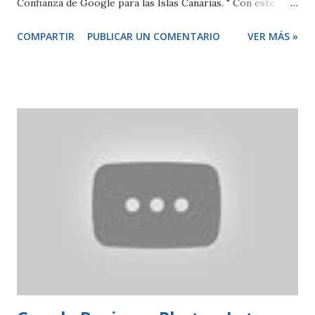
Confianza de Google para las Islas Canarias. " Con este
certificado se abre un nuevo ciclo, en el que el objetivo es
COMPARTIR
PUBLICAR UN COMENTARIO
VER MÁS »
mantenerme motivado, con las mismas ganas de crear para
mis clientes una experiencia que les permita mostrar su
negocio con la mayor fidelidad posible en todas las
plataformas, y que les genere visitas y comentarios
positivos. Al fin y al cabo, este premio debe ser dedicado, y
de hecho lo dedico, a todos aquellos, a mis compañeros en
el Proyecto de Google Fotos de Negocios, a Clientes,
Amigos, Entidades, Medios, Partners y Colaboradores que
han confiado en mí desde que inicié esta nueva experiencia
de la mano de Google, es un honor para mí haber recibido
este galardón, y espero mantenerme merecedor del mismo
durante todo este año, que me ha dado una gran noticia
como esta como bienvenida. " ...