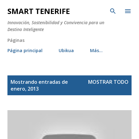
Ir al contenido principal
SMART TENERIFE
Innovación, Sostenibilidad y Convivencia para un
Destino Inteligente
Páginas
Página principal
Ubikua
Más…
E
Mostrando entradas de
MOSTRAR TODO
n
enero, 2013
t
r
a
d
a
s