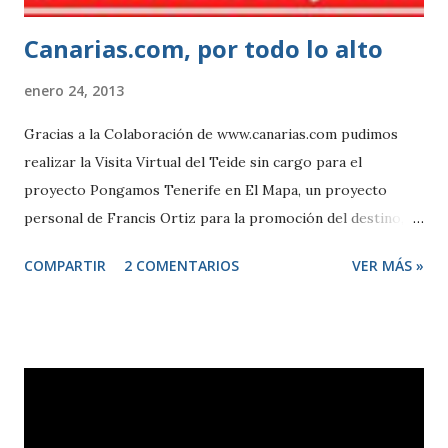
WiFi), seguimiento (brújula, gi...
Canarias.com, por todo lo alto
enero 24, 2013
Gracias a la Colaboración de www.canarias.com pudimos
realizar la Visita Virtual del Teide sin cargo para el
proyecto Pongamos Tenerife en El Mapa, un proyecto
personal de Francis Ortiz para la promoción del destino,
que sin apoyos, ha conseguido realizar distintas visitas
COMPARTIR
2 COMENTARIOS
VER MÁS »
virtuales a lugares emblemáticos de las Islas Canarias,
gracias a Canarias.com por confiar en este proyecto desde
el principio. Si eres responsable de una entidad u
organismo, y quieres apoyar el proyecto de Francis Ortiz,
contacta por teléfono en el +34 615 684 195. Gracias
también a la empresa propietaria del Teleférico del Teide
por su colaboración al dejarnos utilizar su magnífico