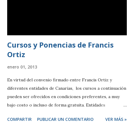
Cursos y Ponencias de Francis
Ortiz
enero 01, 2013
En virtud del convenio firmado entre Francis Ortiz y
diferentes entidades de Canarias, los cursos a continuación
pueden ser ofrecidos en condiciones preferentes, a muy
bajo costo o incluso de forma gratuita. Entidades
Colaboradoras: ASHOTEL - ADEJE IMPULSA - COMERCIO
COMPARTIR
PUBLICAR UN COMENTARIO
VER MÁS »
PUERTO DE LA CRUZ Con la colaboración de Crea Design
Studio y Eurodat Sistemas Cursos y Ponencias Gratuitos