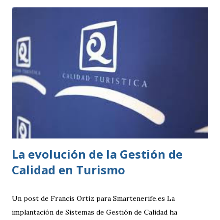
establecida por cada ayuntamiento. Si tu actividad es de
este tipo, solo tienes que presentar una declaración
responsable y la documentación necesaria, que te indicarán
en la correspondiente sede electrónica. Para ambos casos,
todo el trámite se puede hacer online a través de las
diferentes sedes electrónicas de cada ayuntamiento. LISTA
DE ACTIVIDADES CLASIFICADAS A los efectos previstos
en el artículo 2.1.a) y 4 de la Ley 7/2011, de 5 de abril, de
actividades clasificadas y espectáculos públicos y otras
medidas administrativas complementa...
La evolución de la Gestión de
Calidad en Turismo
Un post de Francis Ortiz para Smartenerife.es La
implantación de Sistemas de Gestión de Calidad ha