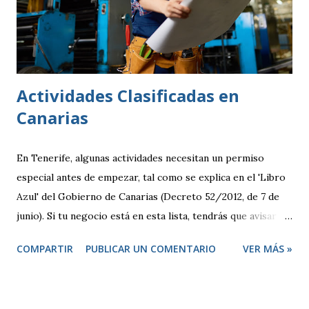
Actividades Clasificadas en
Canarias
En Tenerife, algunas actividades necesitan un permiso
especial antes de empezar, tal como se explica en el 'Libro
Azul' del Gobierno de Canarias (Decreto 52/2012, de 7 de
junio). Si tu negocio está en esta lista, tendrás que avisar
antes de abrir y, en algunos casos, pedir una licencia
COMPARTIR
PUBLICAR UN COMENTARIO
VER MÁS »
específica. Por otro lado, hay otras actividades que se
consideran de bajo impacto y no necesitan este tipo de
permisos. Estas se rigen por una normativa local