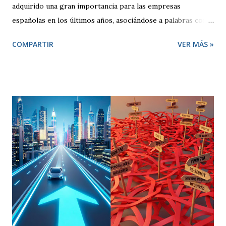
adquirido una gran importancia para las empresas
españolas en los últimos años, asociándose a palabras como
seguridad, compromiso y sobre todo competitividad. Pero,
COMPARTIR
VER MÁS »
¿qué se entiende por Calidad?, ¿qué pretende una empresa
cuando decide adoptar un Sistema de Gestión regido por la
Norma ISO 9001:2000? El término “Calidad” busca
despertar en quien lo escucha una sensación positiva,
transmitiendo la idea de que algo es mejor. Desde un punto
de vista técnico, Calidad representa una forma de hacer las
cosas preocupándose siempre por satisfacer al cliente y
por mejorar día a día procesos y resultados. El enfoque de
gestión de la calidad se inicia en la década de los 50. En esa
época, se contemplaba un concepto de calidad centrado en
lograr que un producto cumpliese las especificaciones
marcadas (peso, duración, resistencia, rapidez). Se
realizaban controles periódicos para evitar que product...