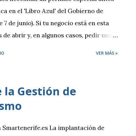
ca en el 'Libro Azul' del Gobierno de
 7 de junio). Si tu negocio está en esta
s de abrir y, en algunos casos, pedir una
lado, hay otras actividades que se
IO
VER MÁS »
 no necesitan este tipo de permisos.
tiva local establecida por cada
es de este tipo, solo tienes que
 la Gestión de
esponsable y la documentación necesaria,
ismo
spondiente sede electrónica. Para ambos
de hacer online a través de las diferentes
a Smartenerife.es La implantación de
 ayuntamiento. LISTA DE ACTIVIDADES