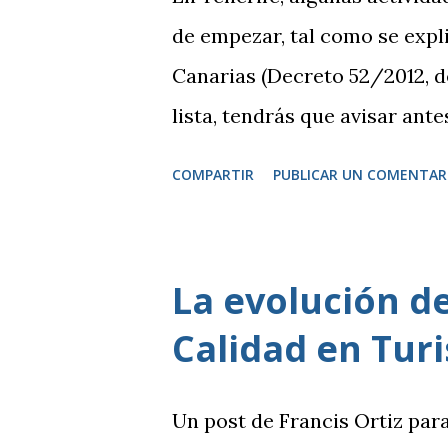
de empezar, tal como se expli
Canarias (Decreto 52/2012, de
lista, tendrás que avisar ante
licencia específica. Por otro 
COMPARTIR
PUBLICAR UN COMENTAR
consideran de bajo impacto y
Estas se rigen por una norma
ayuntamiento. Si tu actividad 
La evolución de
presentar una declaración r
Calidad en Tur
que te indicarán en la corre
casos, todo el trámite se pue
Un post de Francis Ortiz par
sedes electrónicas de cada