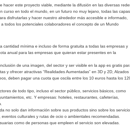
e hacer este proyecto viable, mediante la difusión en las diversas rede
en curso en todo el mundo, en un futuro no muy lejano, todas las capas
ara disfrutarlas y hacer nuestro alrededor más accesible e informado,
gar a todos los potenciales colaboradores el concepto de un Mundo
a cantidad mínima e incluso de forma gratuita a todas las empresas y
 cuota anual para las empresas que quieran estar presentes en la
inclusión de una imagen, del sector y ser visible en la app es gratis par
ertas y ofrecer atractivas “Realidades Aumentadas” en 3D y 2D, Alzados
eos, deben pagar una cuota que oscila entre los 10 euros hasta los 12
tores de todo tipo, incluso el sector público, servicios básicos, como
Ayuntamientos, etc. Y empresas: hoteles, restaurantes, cafeterías,
a.
da no solo dan información sobre sus productos sino sobre los servici
s, eventos culturales y rutas de ocio o ambientales recomendadas.
suarias como de personas que empleen el servicio son elevadas.