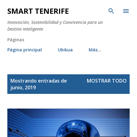
Ir al contenido principal
SMART TENERIFE
Innovación, Sostenibilidad y Convivencia para un
Destino Inteligente
Páginas
Página principal
Ubikua
Más…
E
Mostrando entradas de
MOSTRAR TODO
n
junio, 2019
t
r
a
d
a
s