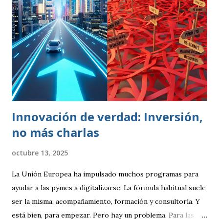
cosas preocupándose siempre por satisfacer al cliente y
por mejorar día a día procesos y resultados. El enfoque de
gestión de la calidad se inicia en la década de los 50. En esa
época, se contemplaba un concepto de calidad centrado en
lograr que un producto cumpliese las especificaciones
marcadas (peso, duración, resistencia, rapidez). Se
realizaban controles periódicos para evitar que product...
Innovación de verdad: Inversión,
no más charlas
octubre 13, 2025
La Unión Europea ha impulsado muchos programas para
ayudar a las pymes a digitalizarse. La fórmula habitual suele
ser la misma: acompañamiento, formación y consultoría. Y
está bien, para empezar. Pero hay un problema. Para las