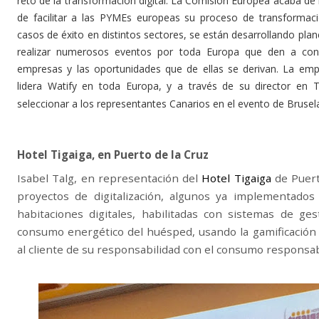
reto de la transformación digital. La Comisión Europea acaba de 
de facilitar a las PYMEs europeas su proceso de transformació
casos de éxito en distintos sectores, se están desarrollando plan
realizar numerosos eventos por toda Europa que den a cono
empresas y las oportunidades que de ellas se derivan. La e
lidera Watify en toda Europa, y a través de su director en 
seleccionar a los representantes Canarios en el evento de Brusel
Hotel Tigaiga, en Puerto de la Cruz
Isabel Talg, en representación del
Hotel Tigaiga
de Puert
proyectos de digitalización, algunos ya implementado
habitaciones digitales, habilitadas con sistemas de ge
consumo energético del huésped, usando la gamificación
al cliente de su responsabilidad con el consumo responsab