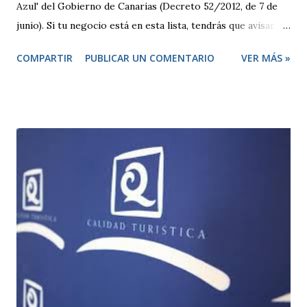
Azul' del Gobierno de Canarias (Decreto 52/2012, de 7 de
junio). Si tu negocio está en esta lista, tendrás que avisar
antes de abrir y, en algunos casos, pedir una licencia
COMPARTIR
PUBLICAR UN COMENTARIO
VER MÁS »
específica. Por otro lado, hay otras actividades que se
consideran de bajo impacto y no necesitan este tipo de
permisos. Estas se rigen por una normativa local
establecida por cada ayuntamiento. Si tu actividad es de
este tipo, solo tienes que presentar una declaración
responsable y la documentación necesaria, que te indicarán
en la correspondiente sede electrónica. Para ambos casos,
todo el trámite se puede hacer online a través de las
diferentes sedes electrónicas de cada ayuntamiento. LISTA
DE ACTIVIDADES CLASIFICADAS A los efectos previstos
en el artículo 2.1.a) y 4 de la Ley 7/2011, de 5 de abril, de
actividades clasificadas y espectáculos públicos y otras
medidas administrativas complementa...