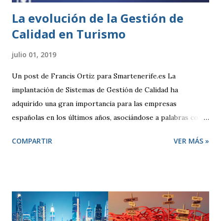
La evolución de la Gestión de
Calidad en Turismo
julio 01, 2019
Un post de Francis Ortiz para Smartenerife.es La
implantación de Sistemas de Gestión de Calidad ha
adquirido una gran importancia para las empresas
españolas en los últimos años, asociándose a palabras como
seguridad, compromiso y sobre todo competitividad. Pero,
COMPARTIR
VER MÁS »
¿qué se entiende por Calidad?, ¿qué pretende una empresa
cuando decide adoptar un Sistema de Gestión regido por la
Norma ISO 9001:2000? El término “Calidad” busca
despertar en quien lo escucha una sensación positiva,
transmitiendo la idea de que algo es mejor. Desde un punto
de vista técnico, Calidad representa una forma de hacer las