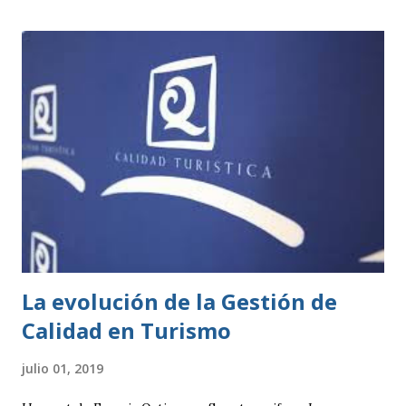
establecida por cada ayuntamiento. Si tu actividad es de
este tipo, solo tienes que presentar una declaración
responsable y la documentación necesaria, que te indicarán
en la correspondiente sede electrónica. Para ambos casos,
todo el trámite se puede hacer online a través de las
diferentes sedes electrónicas de cada ayuntamiento. LISTA
DE ACTIVIDADES CLASIFICADAS A los efectos previstos
en el artículo 2.1.a) y 4 de la Ley 7/2011, de 5 de abril, de
actividades clasificadas y espectáculos públicos y otras
medidas administrativas complementa...
La evolución de la Gestión de
Calidad en Turismo
julio 01, 2019