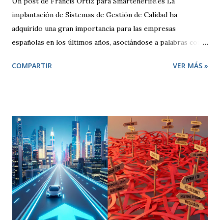
Un post de Francis Ortiz para Smartenerife.es La
implantación de Sistemas de Gestión de Calidad ha
adquirido una gran importancia para las empresas
españolas en los últimos años, asociándose a palabras como
seguridad, compromiso y sobre todo competitividad. Pero,
COMPARTIR
VER MÁS »
¿qué se entiende por Calidad?, ¿qué pretende una empresa
cuando decide adoptar un Sistema de Gestión regido por la
Norma ISO 9001:2000? El término “Calidad” busca
despertar en quien lo escucha una sensación positiva,
transmitiendo la idea de que algo es mejor. Desde un punto
de vista técnico, Calidad representa una forma de hacer las
cosas preocupándose siempre por satisfacer al cliente y
por mejorar día a día procesos y resultados. El enfoque de
gestión de la calidad se inicia en la década de los 50. En esa
época, se contemplaba un concepto de calidad centrado en
lograr que un producto cumpliese las especificaciones