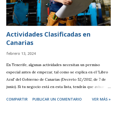
Actividades Clasificadas en
Canarias
febrero 13, 2024
En Tenerife, algunas actividades necesitan un permiso
especial antes de empezar, tal como se explica en el 'Libro
Azul' del Gobierno de Canarias (Decreto 52/2012, de 7 de
junio). Si tu negocio está en esta lista, tendrás que avisar
antes de abrir y, en algunos casos, pedir una licencia
COMPARTIR
PUBLICAR UN COMENTARIO
VER MÁS »
específica. Por otro lado, hay otras actividades que se
consideran de bajo impacto y no necesitan este tipo de
permisos. Estas se rigen por una normativa local