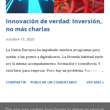
marcadas (peso, duración, resistencia, rapidez). Se
realizaban controles periódicos para evitar que product...
Innovación de verdad: Inversión,
no más charlas
octubre 13, 2025
La Unión Europea ha impulsado muchos programas para
ayudar a las pymes a digitalizarse. La fórmula habitual suele
ser la misma: acompañamiento, formación y consultoría. Y
está bien, para empezar. Pero hay un problema. Para las
empresas tecnológicas que ya tenemos experiencia,
COMPARTIR
PUBLICAR UN COMENTARIO
VER MÁS »
proyectos en marcha y una clara apuesta por la innovación,
este modelo se queda corto. ¿De qué sirve otro
diagnóstico o un plan más? Lo que necesitamos no son
consejos, sino recursos para ejecutar. De la consultoría a la
This site uses cookies from Google to deliver its services