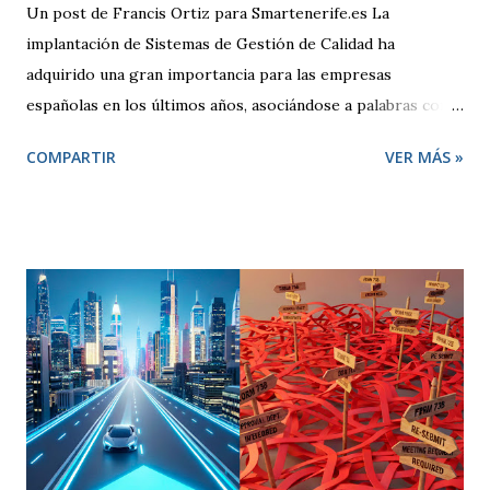
Un post de Francis Ortiz para Smartenerife.es La
implantación de Sistemas de Gestión de Calidad ha
adquirido una gran importancia para las empresas
españolas en los últimos años, asociándose a palabras como
seguridad, compromiso y sobre todo competitividad. Pero,
COMPARTIR
VER MÁS »
¿qué se entiende por Calidad?, ¿qué pretende una empresa
cuando decide adoptar un Sistema de Gestión regido por la
Norma ISO 9001:2000? El término “Calidad” busca
despertar en quien lo escucha una sensación positiva,
transmitiendo la idea de que algo es mejor. Desde un punto
de vista técnico, Calidad representa una forma de hacer las
cosas preocupándose siempre por satisfacer al cliente y
por mejorar día a día procesos y resultados. El enfoque de
gestión de la calidad se inicia en la década de los 50. En esa
época, se contemplaba un concepto de calidad centrado en
lograr que un producto cumpliese las especificaciones