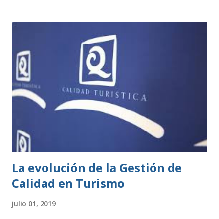
permisos. Estas se rigen por una normativa local
establecida por cada ayuntamiento. Si tu actividad es de
este tipo, solo tienes que presentar una declaración
responsable y la documentación necesaria, que te indicarán
en la correspondiente sede electrónica. Para ambos casos,
todo el trámite se puede hacer online a través de las
diferentes sedes electrónicas de cada ayuntamiento. LISTA
DE ACTIVIDADES CLASIFICADAS A los efectos previstos
en el artículo 2.1.a) y 4 de la Ley 7/2011, de 5 de abril, de
actividades clasificadas y espectáculos públicos y otras
medidas administrativas complementa...
La evolución de la Gestión de
Calidad en Turismo
julio 01, 2019