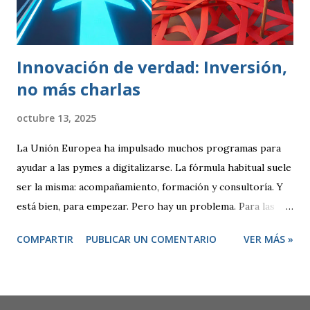
marcadas (peso, duración, resistencia, rapidez). Se
realizaban controles periódicos para evitar que product...
Innovación de verdad: Inversión,
no más charlas
octubre 13, 2025
La Unión Europea ha impulsado muchos programas para
ayudar a las pymes a digitalizarse. La fórmula habitual suele
ser la misma: acompañamiento, formación y consultoría. Y
está bien, para empezar. Pero hay un problema. Para las
empresas tecnológicas que ya tenemos experiencia,
COMPARTIR
PUBLICAR UN COMENTARIO
VER MÁS »
proyectos en marcha y una clara apuesta por la innovación,
este modelo se queda corto. ¿De qué sirve otro
diagnóstico o un plan más? Lo que necesitamos no son
consejos, sino recursos para ejecutar. De la consultoría a la