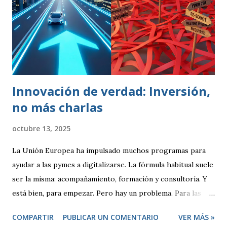
gestión de la calidad se inicia en la década de los 50. En esa
época, se contemplaba un concepto de calidad centrado en
lograr que un producto cumpliese las especificaciones
marcadas (peso, duración, resistencia, rapidez). Se
realizaban controles periódicos para evitar que product...
Innovación de verdad: Inversión,
no más charlas
octubre 13, 2025
La Unión Europea ha impulsado muchos programas para
ayudar a las pymes a digitalizarse. La fórmula habitual suele
ser la misma: acompañamiento, formación y consultoría. Y
está bien, para empezar. Pero hay un problema. Para las
empresas tecnológicas que ya tenemos experiencia,
COMPARTIR
PUBLICAR UN COMENTARIO
VER MÁS »
proyectos en marcha y una clara apuesta por la innovación,