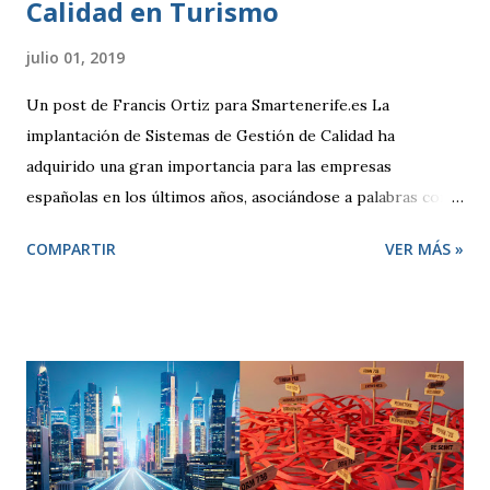
Calidad en Turismo
julio 01, 2019
Un post de Francis Ortiz para Smartenerife.es La
implantación de Sistemas de Gestión de Calidad ha
adquirido una gran importancia para las empresas
españolas en los últimos años, asociándose a palabras como
seguridad, compromiso y sobre todo competitividad. Pero,
COMPARTIR
VER MÁS »
¿qué se entiende por Calidad?, ¿qué pretende una empresa
cuando decide adoptar un Sistema de Gestión regido por la
Norma ISO 9001:2000? El término “Calidad” busca
despertar en quien lo escucha una sensación positiva,
transmitiendo la idea de que algo es mejor. Desde un punto
de vista técnico, Calidad representa una forma de hacer las
cosas preocupándose siempre por satisfacer al cliente y
por mejorar día a día procesos y resultados. El enfoque de