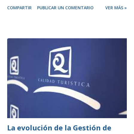
antes de abrir y, en algunos casos, pedir una licencia
COMPARTIR
PUBLICAR UN COMENTARIO
VER MÁS »
específica. Por otro lado, hay otras actividades que se
consideran de bajo impacto y no necesitan este tipo de
permisos. Estas se rigen por una normativa local
establecida por cada ayuntamiento. Si tu actividad es de
este tipo, solo tienes que presentar una declaración
responsable y la documentación necesaria, que te indicarán
en la correspondiente sede electrónica. Para ambos casos,
todo el trámite se puede hacer online a través de las
diferentes sedes electrónicas de cada ayuntamiento. LISTA
DE ACTIVIDADES CLASIFICADAS A los efectos previstos
en el artículo 2.1.a) y 4 de la Ley 7/2011, de 5 de abril, de
actividades clasificadas y espectáculos públicos y otras
medidas administrativas complementa...
La evolución de la Gestión de