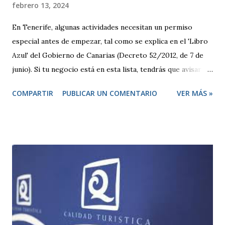
febrero 13, 2024
En Tenerife, algunas actividades necesitan un permiso
especial antes de empezar, tal como se explica en el 'Libro
Azul' del Gobierno de Canarias (Decreto 52/2012, de 7 de
junio). Si tu negocio está en esta lista, tendrás que avisar
antes de abrir y, en algunos casos, pedir una licencia
COMPARTIR
PUBLICAR UN COMENTARIO
VER MÁS »
específica. Por otro lado, hay otras actividades que se
consideran de bajo impacto y no necesitan este tipo de
permisos. Estas se rigen por una normativa local
establecida por cada ayuntamiento. Si tu actividad es de
este tipo, solo tienes que presentar una declaración
responsable y la documentación necesaria, que te indicarán
en la correspondiente sede electrónica. Para ambos casos,
todo el trámite se puede hacer online a través de las
diferentes sedes electrónicas de cada ayuntamiento. LISTA
DE ACTIVIDADES CLASIFICADAS A los efectos previstos