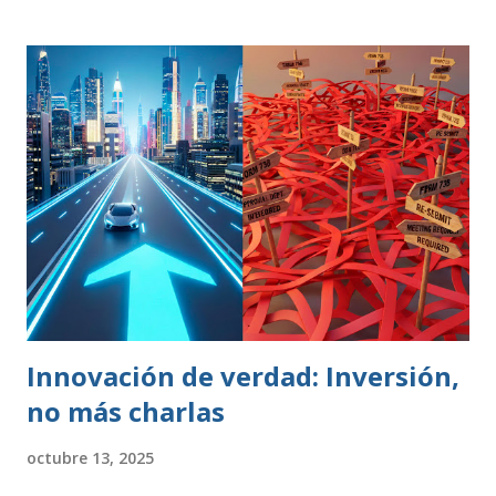
Norma ISO 9001:2000? El término “Calidad” busca
despertar en quien lo escucha una sensación positiva,
transmitiendo la idea de que algo es mejor. Desde un punto
de vista técnico, Calidad representa una forma de hacer las
cosas preocupándose siempre por satisfacer al cliente y
por mejorar día a día procesos y resultados. El enfoque de
gestión de la calidad se inicia en la década de los 50. En esa
época, se contemplaba un concepto de calidad centrado en
lograr que un producto cumpliese las especificaciones
marcadas (peso, duración, resistencia, rapidez). Se
realizaban controles periódicos para evitar que product...
Innovación de verdad: Inversión,
no más charlas
octubre 13, 2025