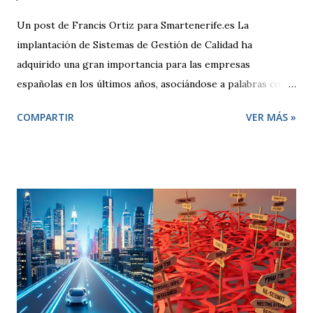
Un post de Francis Ortiz para Smartenerife.es La
implantación de Sistemas de Gestión de Calidad ha
adquirido una gran importancia para las empresas
españolas en los últimos años, asociándose a palabras como
seguridad, compromiso y sobre todo competitividad. Pero,
COMPARTIR
VER MÁS »
¿qué se entiende por Calidad?, ¿qué pretende una empresa
cuando decide adoptar un Sistema de Gestión regido por la
Norma ISO 9001:2000? El término “Calidad” busca
despertar en quien lo escucha una sensación positiva,
transmitiendo la idea de que algo es mejor. Desde un punto
de vista técnico, Calidad representa una forma de hacer las
cosas preocupándose siempre por satisfacer al cliente y
por mejorar día a día procesos y resultados. El enfoque de
gestión de la calidad se inicia en la década de los 50. En esa
época, se contemplaba un concepto de calidad centrado en