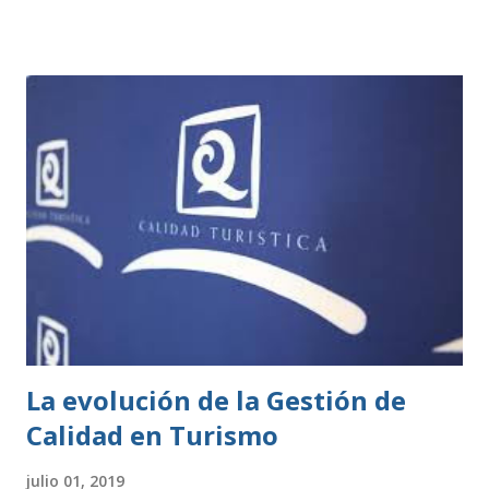
consideran de bajo impacto y no necesitan este tipo de
permisos. Estas se rigen por una normativa local
establecida por cada ayuntamiento. Si tu actividad es de
este tipo, solo tienes que presentar una declaración
responsable y la documentación necesaria, que te indicarán
en la correspondiente sede electrónica. Para ambos casos,
todo el trámite se puede hacer online a través de las
diferentes sedes electrónicas de cada ayuntamiento. LISTA
DE ACTIVIDADES CLASIFICADAS A los efectos previstos
en el artículo 2.1.a) y 4 de la Ley 7/2011, de 5 de abril, de
actividades clasificadas y espectáculos públicos y otras
medidas administrativas complementa...
La evolución de la Gestión de
Calidad en Turismo
julio 01, 2019