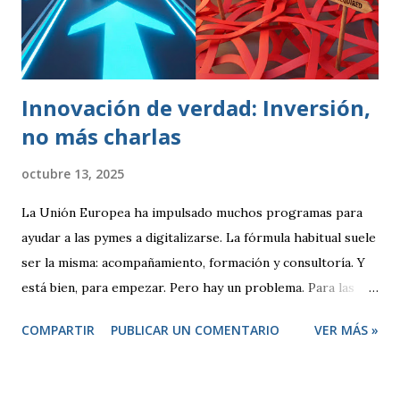
lograr que un producto cumpliese las especificaciones
marcadas (peso, duración, resistencia, rapidez). Se
realizaban controles periódicos para evitar que product...
Innovación de verdad: Inversión,
no más charlas
octubre 13, 2025
La Unión Europea ha impulsado muchos programas para
ayudar a las pymes a digitalizarse. La fórmula habitual suele
ser la misma: acompañamiento, formación y consultoría. Y
está bien, para empezar. Pero hay un problema. Para las
empresas tecnológicas que ya tenemos experiencia,
COMPARTIR
PUBLICAR UN COMENTARIO
VER MÁS »
proyectos en marcha y una clara apuesta por la innovación,
este modelo se queda corto. ¿De qué sirve otro
diagnóstico o un plan más? Lo que necesitamos no son