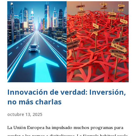
transmitiendo la idea de que algo es mejor. Desde un punto
de vista técnico, Calidad representa una forma de hacer las
cosas preocupándose siempre por satisfacer al cliente y
por mejorar día a día procesos y resultados. El enfoque de
gestión de la calidad se inicia en la década de los 50. En esa
época, se contemplaba un concepto de calidad centrado en
lograr que un producto cumpliese las especificaciones
marcadas (peso, duración, resistencia, rapidez). Se
realizaban controles periódicos para evitar que product...
Innovación de verdad: Inversión,
no más charlas
octubre 13, 2025
La Unión Europea ha impulsado muchos programas para
ayudar a las pymes a digitalizarse. La fórmula habitual suele