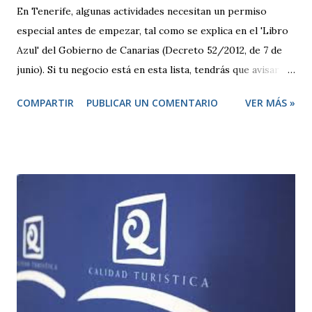
En Tenerife, algunas actividades necesitan un permiso
especial antes de empezar, tal como se explica en el 'Libro
Azul' del Gobierno de Canarias (Decreto 52/2012, de 7 de
junio). Si tu negocio está en esta lista, tendrás que avisar
antes de abrir y, en algunos casos, pedir una licencia
COMPARTIR
PUBLICAR UN COMENTARIO
VER MÁS »
específica. Por otro lado, hay otras actividades que se
consideran de bajo impacto y no necesitan este tipo de
permisos. Estas se rigen por una normativa local
establecida por cada ayuntamiento. Si tu actividad es de
este tipo, solo tienes que presentar una declaración
responsable y la documentación necesaria, que te indicarán
en la correspondiente sede electrónica. Para ambos casos,
todo el trámite se puede hacer online a través de las
diferentes sedes electrónicas de cada ayuntamiento. LISTA
DE ACTIVIDADES CLASIFICADAS A los efectos previstos
en el artículo 2.1.a) y 4 de la Ley 7/2011, de 5 de abril, de