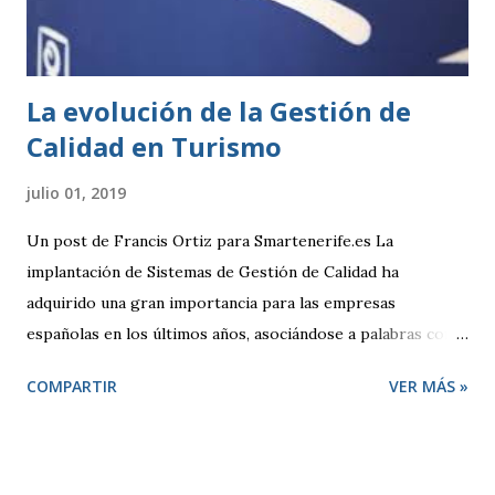
actividades clasificadas y espectáculos públicos y otras
medidas administrativas complementa...
La evolución de la Gestión de
Calidad en Turismo
julio 01, 2019
Un post de Francis Ortiz para Smartenerife.es La
implantación de Sistemas de Gestión de Calidad ha
adquirido una gran importancia para las empresas
españolas en los últimos años, asociándose a palabras como
seguridad, compromiso y sobre todo competitividad. Pero,
COMPARTIR
VER MÁS »
¿qué se entiende por Calidad?, ¿qué pretende una empresa
cuando decide adoptar un Sistema de Gestión regido por la
Norma ISO 9001:2000? El término “Calidad” busca
despertar en quien lo escucha una sensación positiva,