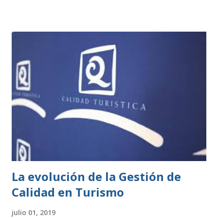
permisos. Estas se rigen por una normativa local
establecida por cada ayuntamiento. Si tu actividad es de
este tipo, solo tienes que presentar una declaración
responsable y la documentación necesaria, que te indicarán
en la correspondiente sede electrónica. Para ambos casos,
todo el trámite se puede hacer online a través de las
diferentes sedes electrónicas de cada ayuntamiento. LISTA
DE ACTIVIDADES CLASIFICADAS A los efectos previstos
en el artículo 2.1.a) y 4 de la Ley 7/2011, de 5 de abril, de
actividades clasificadas y espectáculos públicos y otras
medidas administrativas complementa...
La evolución de la Gestión de
Calidad en Turismo
julio 01, 2019