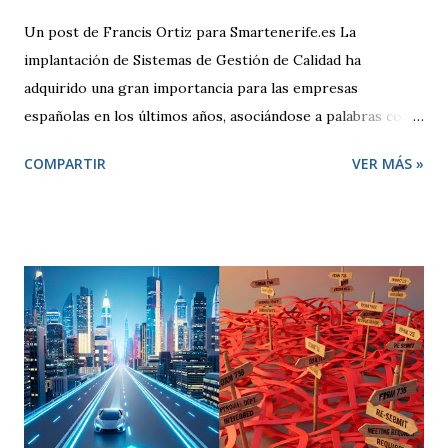
Un post de Francis Ortiz para Smartenerife.es La
implantación de Sistemas de Gestión de Calidad ha
adquirido una gran importancia para las empresas
españolas en los últimos años, asociándose a palabras como
seguridad, compromiso y sobre todo competitividad. Pero,
COMPARTIR
VER MÁS »
¿qué se entiende por Calidad?, ¿qué pretende una empresa
cuando decide adoptar un Sistema de Gestión regido por la
Norma ISO 9001:2000? El término “Calidad” busca
despertar en quien lo escucha una sensación positiva,
transmitiendo la idea de que algo es mejor. Desde un punto
de vista técnico, Calidad representa una forma de hacer las
cosas preocupándose siempre por satisfacer al cliente y
por mejorar día a día procesos y resultados. El enfoque de
gestión de la calidad se inicia en la década de los 50. En esa
época, se contemplaba un concepto de calidad centrado en