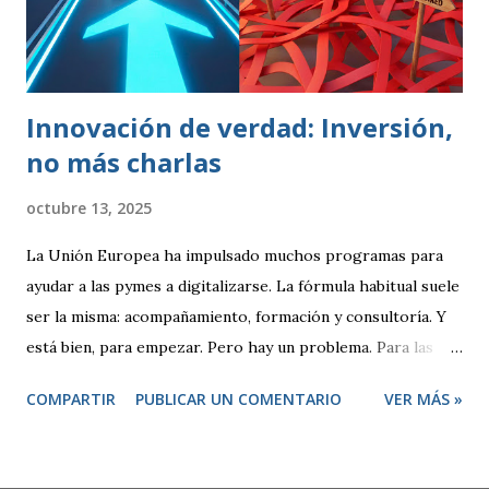
lograr que un producto cumpliese las especificaciones
marcadas (peso, duración, resistencia, rapidez). Se
realizaban controles periódicos para evitar que product...
Innovación de verdad: Inversión,
no más charlas
octubre 13, 2025
La Unión Europea ha impulsado muchos programas para
ayudar a las pymes a digitalizarse. La fórmula habitual suele
ser la misma: acompañamiento, formación y consultoría. Y
está bien, para empezar. Pero hay un problema. Para las
empresas tecnológicas que ya tenemos experiencia,
COMPARTIR
PUBLICAR UN COMENTARIO
VER MÁS »
proyectos en marcha y una clara apuesta por la innovación,
este modelo se queda corto. ¿De qué sirve otro
diagnóstico o un plan más? Lo que necesitamos no son