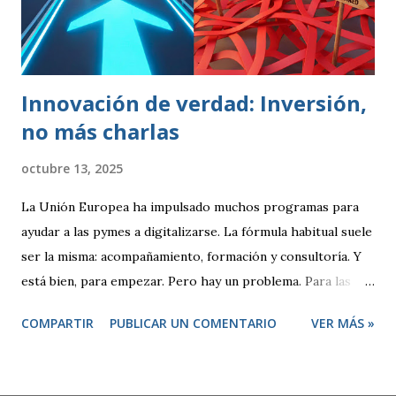
lograr que un producto cumpliese las especificaciones
marcadas (peso, duración, resistencia, rapidez). Se
realizaban controles periódicos para evitar que product...
Innovación de verdad: Inversión,
no más charlas
octubre 13, 2025
La Unión Europea ha impulsado muchos programas para
ayudar a las pymes a digitalizarse. La fórmula habitual suele
ser la misma: acompañamiento, formación y consultoría. Y
está bien, para empezar. Pero hay un problema. Para las
empresas tecnológicas que ya tenemos experiencia,
COMPARTIR
PUBLICAR UN COMENTARIO
VER MÁS »
proyectos en marcha y una clara apuesta por la innovación,
este modelo se queda corto. ¿De qué sirve otro
diagnóstico o un plan más? Lo que necesitamos no son