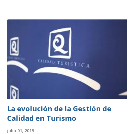
permisos. Estas se rigen por una normativa local
establecida por cada ayuntamiento. Si tu actividad es de
este tipo, solo tienes que presentar una declaración
responsable y la documentación necesaria, que te indicarán
en la correspondiente sede electrónica. Para ambos casos,
todo el trámite se puede hacer online a través de las
diferentes sedes electrónicas de cada ayuntamiento. LISTA
DE ACTIVIDADES CLASIFICADAS A los efectos previstos
en el artículo 2.1.a) y 4 de la Ley 7/2011, de 5 de abril, de
actividades clasificadas y espectáculos públicos y otras
medidas administrativas complementa...
La evolución de la Gestión de
Calidad en Turismo
julio 01, 2019