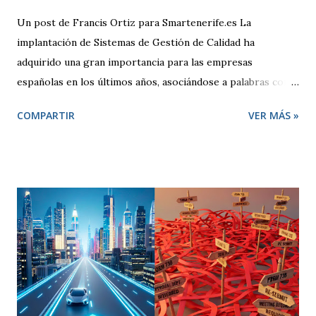
Un post de Francis Ortiz para Smartenerife.es La
implantación de Sistemas de Gestión de Calidad ha
adquirido una gran importancia para las empresas
españolas en los últimos años, asociándose a palabras como
seguridad, compromiso y sobre todo competitividad. Pero,
COMPARTIR
VER MÁS »
¿qué se entiende por Calidad?, ¿qué pretende una empresa
cuando decide adoptar un Sistema de Gestión regido por la
Norma ISO 9001:2000? El término “Calidad” busca
despertar en quien lo escucha una sensación positiva,
transmitiendo la idea de que algo es mejor. Desde un punto
de vista técnico, Calidad representa una forma de hacer las
cosas preocupándose siempre por satisfacer al cliente y
por mejorar día a día procesos y resultados. El enfoque de
gestión de la calidad se inicia en la década de los 50. En esa
época, se contemplaba un concepto de calidad centrado en