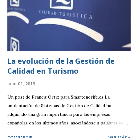
todo el trámite se puede hacer online a través de las
diferentes sedes electrónicas de cada ayuntamiento. LISTA
DE ACTIVIDADES CLASIFICADAS A los efectos previstos
en el artículo 2.1.a) y 4 de la Ley 7/2011, de 5 de abril, de
actividades clasificadas y espectáculos públicos y otras
medidas administrativas complementa...
La evolución de la Gestión de
Calidad en Turismo
julio 01, 2019
Un post de Francis Ortiz para Smartenerife.es La
implantación de Sistemas de Gestión de Calidad ha
adquirido una gran importancia para las empresas
españolas en los últimos años, asociándose a palabras como
seguridad, compromiso y sobre todo competitividad. Pero,
COMPARTIR
VER MÁS »