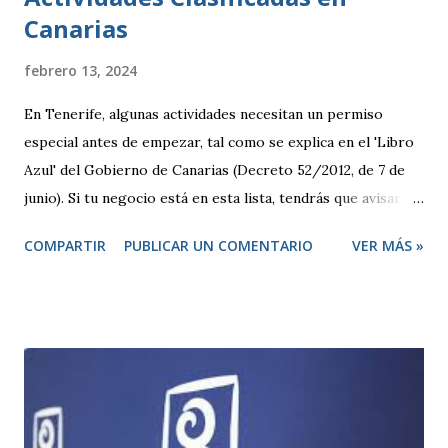
Canarias
febrero 13, 2024
En Tenerife, algunas actividades necesitan un permiso
especial antes de empezar, tal como se explica en el 'Libro
Azul' del Gobierno de Canarias (Decreto 52/2012, de 7 de
junio). Si tu negocio está en esta lista, tendrás que avisar
antes de abrir y, en algunos casos, pedir una licencia
COMPARTIR
PUBLICAR UN COMENTARIO
VER MÁS »
específica. Por otro lado, hay otras actividades que se
consideran de bajo impacto y no necesitan este tipo de
permisos. Estas se rigen por una normativa local
establecida por cada ayuntamiento. Si tu actividad es de
este tipo, solo tienes que presentar una declaración
responsable y la documentación necesaria, que te indicarán
en la correspondiente sede electrónica. Para ambos casos,