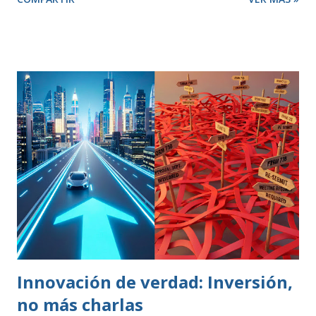
¿qué se entiende por Calidad?, ¿qué pretende una empresa
cuando decide adoptar un Sistema de Gestión regido por la
Norma ISO 9001:2000? El término “Calidad” busca
despertar en quien lo escucha una sensación positiva,
transmitiendo la idea de que algo es mejor. Desde un punto
de vista técnico, Calidad representa una forma de hacer las
cosas preocupándose siempre por satisfacer al cliente y
por mejorar día a día procesos y resultados. El enfoque de
gestión de la calidad se inicia en la década de los 50. En esa
época, se contemplaba un concepto de calidad centrado en
lograr que un producto cumpliese las especificaciones
marcadas (peso, duración, resistencia, rapidez). Se
realizaban controles periódicos para evitar que product...
Innovación de verdad: Inversión,
no más charlas