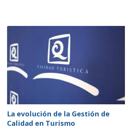
consideran de bajo impacto y no necesitan este tipo de
permisos. Estas se rigen por una normativa local
establecida por cada ayuntamiento. Si tu actividad es de
este tipo, solo tienes que presentar una declaración
responsable y la documentación necesaria, que te indicarán
en la correspondiente sede electrónica. Para ambos casos,
todo el trámite se puede hacer online a través de las
diferentes sedes electrónicas de cada ayuntamiento. LISTA
DE ACTIVIDADES CLASIFICADAS A los efectos previstos
en el artículo 2.1.a) y 4 de la Ley 7/2011, de 5 de abril, de
actividades clasificadas y espectáculos públicos y otras
medidas administrativas complementa...
La evolución de la Gestión de
Calidad en Turismo