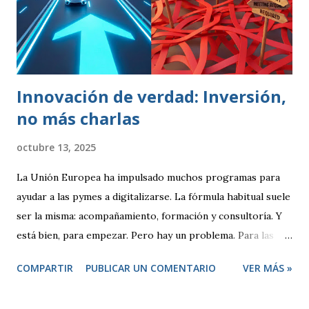
lograr que un producto cumpliese las especificaciones
marcadas (peso, duración, resistencia, rapidez). Se
realizaban controles periódicos para evitar que product...
Innovación de verdad: Inversión,
no más charlas
octubre 13, 2025
La Unión Europea ha impulsado muchos programas para
ayudar a las pymes a digitalizarse. La fórmula habitual suele
ser la misma: acompañamiento, formación y consultoría. Y
está bien, para empezar. Pero hay un problema. Para las
empresas tecnológicas que ya tenemos experiencia,
COMPARTIR
PUBLICAR UN COMENTARIO
VER MÁS »
proyectos en marcha y una clara apuesta por la innovación,
este modelo se queda corto. ¿De qué sirve otro