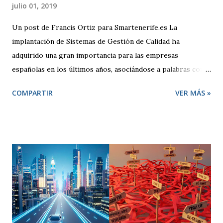
julio 01, 2019
Un post de Francis Ortiz para Smartenerife.es La
implantación de Sistemas de Gestión de Calidad ha
adquirido una gran importancia para las empresas
españolas en los últimos años, asociándose a palabras como
seguridad, compromiso y sobre todo competitividad. Pero,
COMPARTIR
VER MÁS »
¿qué se entiende por Calidad?, ¿qué pretende una empresa
cuando decide adoptar un Sistema de Gestión regido por la
Norma ISO 9001:2000? El término “Calidad” busca
despertar en quien lo escucha una sensación positiva,
transmitiendo la idea de que algo es mejor. Desde un punto
de vista técnico, Calidad representa una forma de hacer las
cosas preocupándose siempre por satisfacer al cliente y
por mejorar día a día procesos y resultados. El enfoque de
gestión de la calidad se inicia en la década de los 50. En esa
época, se contemplaba un concepto de calidad centrado en