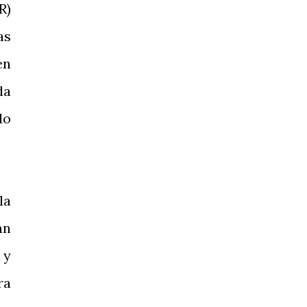
R)
as
en
da
do
la
an
 y
ra