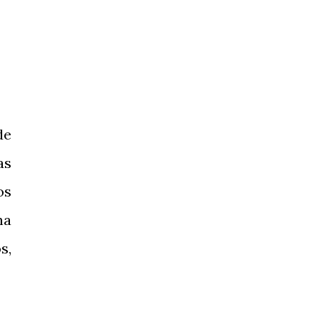
de
as
os
na
s,