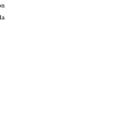
ón
la