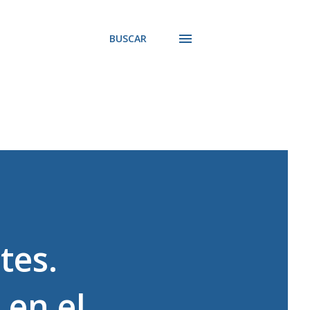
BUSCAR
tes.
 en el