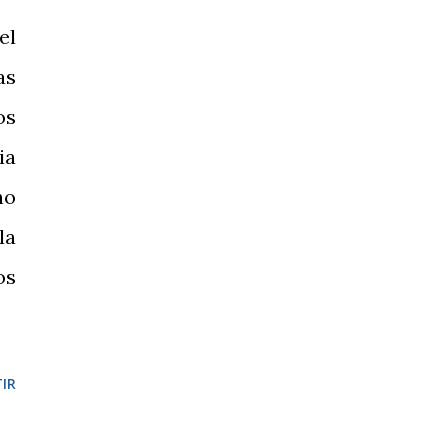
el
as
os
ia
no
la
os
IR