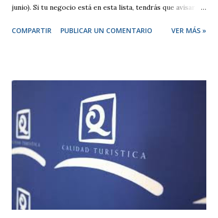
junio). Si tu negocio está en esta lista, tendrás que avisar
antes de abrir y, en algunos casos, pedir una licencia
COMPARTIR
PUBLICAR UN COMENTARIO
VER MÁS »
específica. Por otro lado, hay otras actividades que se
consideran de bajo impacto y no necesitan este tipo de
permisos. Estas se rigen por una normativa local
establecida por cada ayuntamiento. Si tu actividad es de
este tipo, solo tienes que presentar una declaración
responsable y la documentación necesaria, que te indicarán
en la correspondiente sede electrónica. Para ambos casos,
todo el trámite se puede hacer online a través de las
diferentes sedes electrónicas de cada ayuntamiento. LISTA
DE ACTIVIDADES CLASIFICADAS A los efectos previstos
en el artículo 2.1.a) y 4 de la Ley 7/2011, de 5 de abril, de
actividades clasificadas y espectáculos públicos y otras
medidas administrativas complementa...