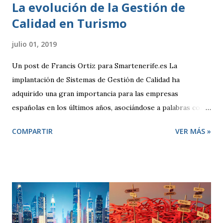
La evolución de la Gestión de
Calidad en Turismo
julio 01, 2019
Un post de Francis Ortiz para Smartenerife.es La
implantación de Sistemas de Gestión de Calidad ha
adquirido una gran importancia para las empresas
españolas en los últimos años, asociándose a palabras como
seguridad, compromiso y sobre todo competitividad. Pero,
COMPARTIR
VER MÁS »
¿qué se entiende por Calidad?, ¿qué pretende una empresa
cuando decide adoptar un Sistema de Gestión regido por la
Norma ISO 9001:2000? El término “Calidad” busca
despertar en quien lo escucha una sensación positiva,
transmitiendo la idea de que algo es mejor. Desde un punto
de vista técnico, Calidad representa una forma de hacer las
cosas preocupándose siempre por satisfacer al cliente y