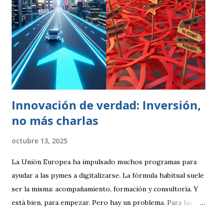
por mejorar día a día procesos y resultados. El enfoque de
gestión de la calidad se inicia en la década de los 50. En esa
época, se contemplaba un concepto de calidad centrado en
lograr que un producto cumpliese las especificaciones
marcadas (peso, duración, resistencia, rapidez). Se
realizaban controles periódicos para evitar que product...
Innovación de verdad: Inversión,
no más charlas
octubre 13, 2025
La Unión Europea ha impulsado muchos programas para
ayudar a las pymes a digitalizarse. La fórmula habitual suele
ser la misma: acompañamiento, formación y consultoría. Y
está bien, para empezar. Pero hay un problema. Para las
empresas tecnológicas que ya tenemos experiencia,